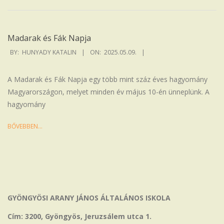
Madarak és Fák Napja
2025-
BY:
HUNYADY KATALIN
ON:
2025.05.09.
05-
09
A Madarak és Fák Napja egy több mint száz éves hagyomány
Magyarországon, melyet minden év május 10-én ünneplünk. A
hagyomány
BŐVEBBEN…
GYÖNGYÖSI ARANY JÁNOS ÁLTALÁNOS ISKOLA
Cím: 3200, Gyöngyös, Jeruzsálem utca 1.