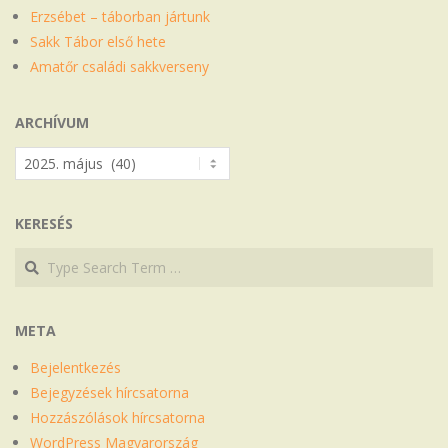
Erzsébet – táborban jártunk
Sakk Tábor első hete
Amatőr családi sakkverseny
ARCHÍVUM
Archívum
KERESÉS
Search
Search
META
Bejelentkezés
Bejegyzések hírcsatorna
Hozzászólások hírcsatorna
WordPress Magyarország