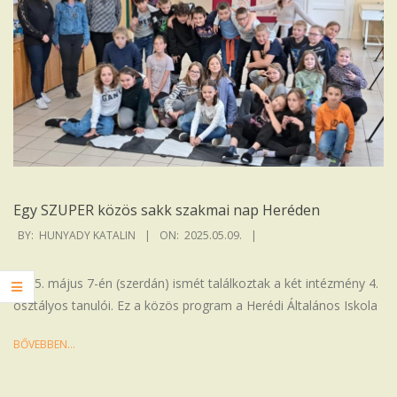
Egy SZUPER közös sakk szakmai nap Heréden
2025-
BY:
HUNYADY KATALIN
ON:
2025.05.09.
05-
09
2025. május 7-én (szerdán) ismét találkoztak a két intézmény 4.
osztályos tanulói. Ez a közös program a Herédi Általános Iskola
BŐVEBBEN…