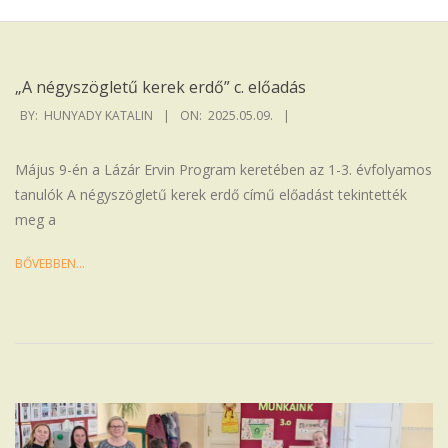
Iskola
„A négyszögletű kerek erdő” c. előadás
2025-
BY:
HUNYADY KATALIN
ON:
2025.05.09.
05-
09
Május 9-én a Lázár Ervin Program keretében az 1-3. évfolyamos
tanulók A négyszögletű kerek erdő című előadást tekintették
meg a
BŐVEBBEN…