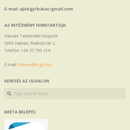
E-mail: ajiskgy/kukac/gmail.com
AZ INTÉZMÉNY FENNTARTÓJA:
Hatvani Tankerületi Központ
3000 Hatvan, Radnóti tér 2.
Telefon: +36 37 795 214
E-mail:
hatvan@kk.gov.hu
KERESÉS AZ OLDALON
Search
Search
KRÉTA BELÉPÉS