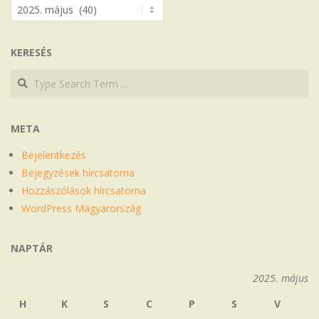
Archívum
KERESÉS
Search
Search
META
Bejelentkezés
Bejegyzések hírcsatorna
Hozzászólások hírcsatorna
WordPress Magyarország
NAPTÁR
2025. május
H
K
S
C
P
S
V