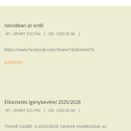
Iskola
Iskolában az erdő
2025-
BY:
LÉNÁRT ZOLTÁN
ON:
2025.05.06.
05-
06
https://www.facebook.com/share/16QAxHeeFG
BŐVEBBEN…
Étkeztetés igénybevétel 2025/2026
2025-
BY:
LÉNÁRT ZOLTÁN
ON:
2025.05.06.
05-
06
Tisztelt Szülők! A 2025/2026. tanévre vonatkozóan az