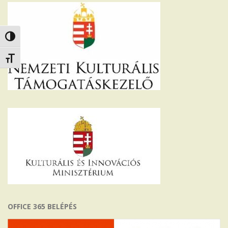
Nagy kontraszt váltása
Betűméret váltása
OFFICE 365 BELÉPÉS