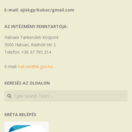
E-mail: ajiskgy/kukac/gmail.com
AZ INTÉZMÉNY FENNTARTÓJA:
Hatvani Tankerületi Központ
3000 Hatvan, Radnóti tér 2.
Telefon: +36 37 795 214
E-mail:
hatvan@kk.gov.hu
KERESÉS AZ OLDALON
Search
Search
KRÉTA BELÉPÉS