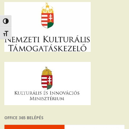
Nagy kontraszt váltása
Betűméret váltása
OFFICE 365 BELÉPÉS