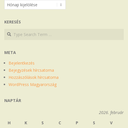
Archívum
KERESÉS
Search
Search
META
Bejelentkezés
Bejegyzések hírcsatorna
Hozzászólások hírcsatorna
WordPress Magyarország
NAPTÁR
2026. február
H
K
S
C
P
S
V