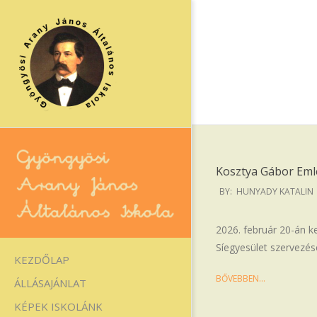
Skip
to
content
Kosztya Gábor Eml
2026-
BY:
HUNYADY KATALIN
02-
26
Gyöngyösi
2026. február 20-án k
Síegyesület szervezés
Arany
Primary
KEZDŐLAP
Navigation
János
BŐVEBBEN…
ÁLLÁSAJÁNLAT
Menu
Általános
KÉPEK ISKOLÁNK