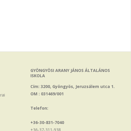
GYÖNGYÖSI ARANY JÁNOS ÁLTALÁNOS
ISKOLA
Cím: 3200, Gyöngyös, Jeruzsálem utca 1.
OM : 031469/001
rai
Telefon:
+36-30-831-7040
+36-37-311-938