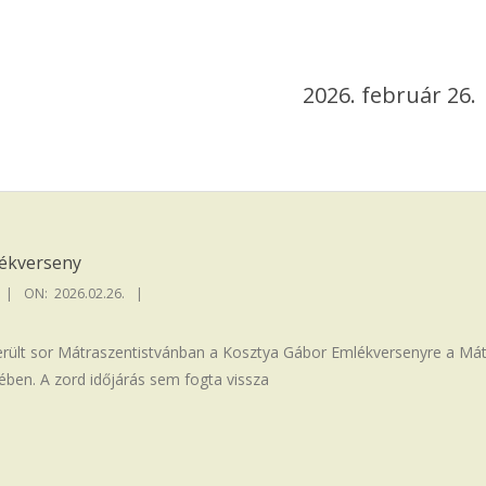
2026. február 26.
ékverseny
ON:
2026.02.26.
erült sor Mátraszentistvánban a Kosztya Gábor Emlékversenyre a Mát
ében. A zord időjárás sem fogta vissza