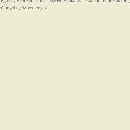
 Egressy Béni Két Tanítási Nyelvű Általános Iskolában rendezték meg
n” angol nyelvi versenyt a