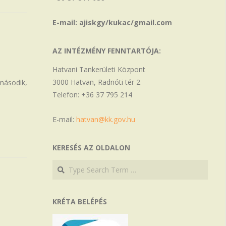
E-mail: ajiskgy/kukac/gmail.com
AZ INTÉZMÉNY FENNTARTÓJA:
Hatvani Tankerületi Központ
3000 Hatvan, Radnóti tér 2.
második,
Telefon: +36 37 795 214
E-mail:
hatvan@kk.gov.hu
KERESÉS AZ OLDALON
Search
Search
KRÉTA BELÉPÉS