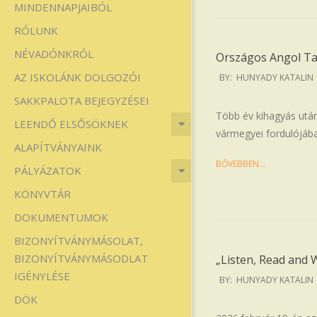
MINDENNAPJAIBÓL
Iskola
RÓLUNK
NÉVADÓNKRÓL
Országos Angol T
2026-
AZ ISKOLÁNK DOLGOZÓI
BY:
HUNYADY KATALIN
02-
SAKKPALOTA BEJEGYZÉSEI
26
Több év kihagyás utá
LEENDŐ ELSŐSÖKNEK
vármegyei fordulójába
ALAPÍTVÁNYAINK
BŐVEBBEN…
PÁLYÁZATOK
KÖNYVTÁR
DOKUMENTUMOK
BIZONYÍTVÁNYMÁSOLAT,
BIZONYÍTVÁNYMÁSODLAT
„Listen, Read and 
IGÉNYLÉSE
2026-
BY:
HUNYADY KATALIN
02-
DÖK
26