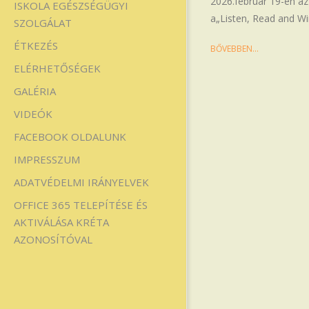
2026.február 19-én az
ISKOLA EGÉSZSÉGÜGYI
a„Listen, Read and Wi
SZOLGÁLAT
ÉTKEZÉS
BŐVEBBEN…
ELÉRHETŐSÉGEK
GALÉRIA
VIDEÓK
FACEBOOK OLDALUNK
IMPRESSZUM
ADATVÉDELMI IRÁNYELVEK
OFFICE 365 TELEPÍTÉSE ÉS
AKTIVÁLÁSA KRÉTA
AZONOSÍTÓVAL