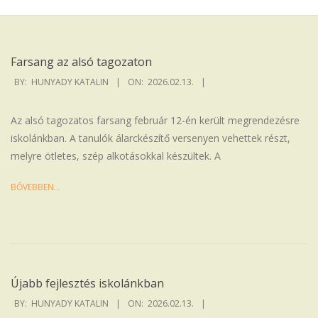
Iskola
Farsang az alsó tagozaton
2026-
BY:
HUNYADY KATALIN
ON:
2026.02.13.
02-
13
Az alsó tagozatos farsang február 12-én került megrendezésre
iskolánkban. A tanulók álarckészítő versenyen vehettek részt,
melyre ötletes, szép alkotásokkal készültek. A
BŐVEBBEN…
Újabb fejlesztés iskolánkban
2026-
BY:
HUNYADY KATALIN
ON:
2026.02.13.
02-