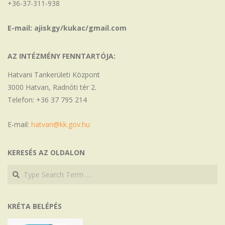
+36-37-311-938
E-mail: ajiskgy/kukac/gmail.com
AZ INTÉZMÉNY FENNTARTÓJA:
Hatvani Tankerületi Központ
3000 Hatvan, Radnóti tér 2.
Telefon: +36 37 795 214
E-mail:
hatvan@kk.gov.hu
KERESÉS AZ OLDALON
Search
Search
KRÉTA BELÉPÉS