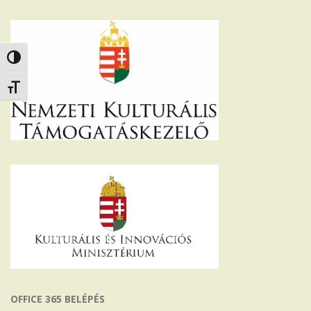
Nagy kontraszt váltása
Betűméret váltása
OFFICE 365 BELÉPÉS