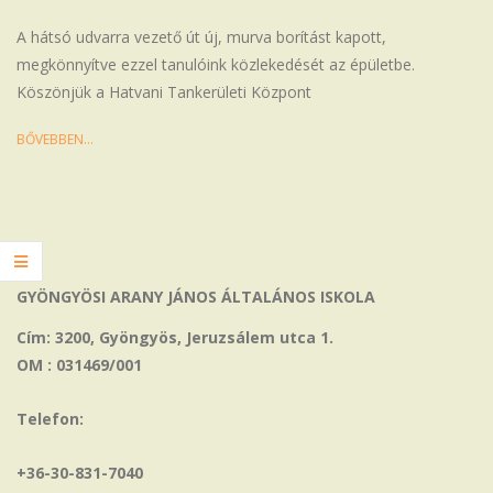
13
A hátsó udvarra vezető út új, murva borítást kapott,
megkönnyítve ezzel tanulóink közlekedését az épületbe.
Köszönjük a Hatvani Tankerületi Központ
BŐVEBBEN…
GYÖNGYÖSI ARANY JÁNOS ÁLTALÁNOS ISKOLA
Cím: 3200, Gyöngyös, Jeruzsálem utca 1.
OM : 031469/001
Telefon:
+36-30-831-7040