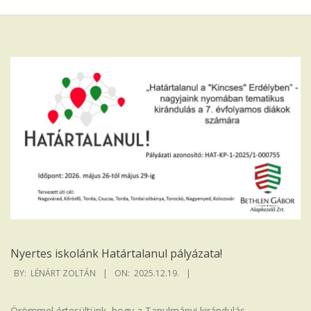
Iskola
Nyertes iskolánk Határtalanul pályázata!
2025-
BY:
LÉNÁRT ZOLTÁN
ON:
2025.12.19.
12-
19
Örömmel értesültünk, hogy a Tanulmányi kirándulás