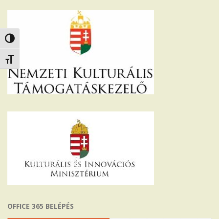
Nagy kontraszt váltása
Betűméret váltása
OFFICE 365 BELÉPÉS