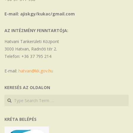
E-mail: ajiskgy/kukac/gmail.com
AZ INTÉZMÉNY FENNTARTÓJA:
Hatvani Tankerületi Központ
3000 Hatvan, Radnóti tér 2.
Telefon: +36 37 795 214
E-mail:
hatvan@kk.gov.hu
KERESÉS AZ OLDALON
Search
Search
KRÉTA BELÉPÉS