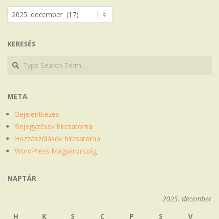
Archívum
KERESÉS
Search
Search
META
Bejelentkezés
Bejegyzések hírcsatorna
Hozzászólások hírcsatorna
WordPress Magyarország
NAPTÁR
2025. december
H
K
S
C
P
S
V