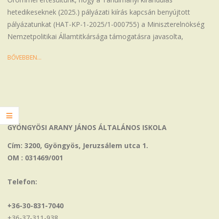
hetedikeseknek (2025.) pályázati kiírás kapcsán benyújtott
pályázatunkat (HAT-KP-1-2025/1-000755) a Miniszterelnökség
Nemzetpolitikai Államtitkársága támogatásra javasolta,
BŐVEBBEN…
GYÖNGYÖSI ARANY JÁNOS ÁLTALÁNOS ISKOLA
Cím: 3200, Gyöngyös, Jeruzsálem utca 1.
OM : 031469/001
Telefon:
+36-30-831-7040
+36-37-311-938