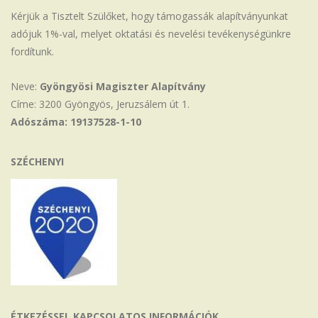
Kérjük a Tisztelt Szülőket, hogy támogassák alapítványunkat
adójuk 1%-val, melyet oktatási és nevelési tevékenységünkre
fordítunk.
Neve:
Gyöngyösi Magiszter Alapítvány
Címe: 3200 Gyöngyös, Jeruzsálem út 1.
Adószáma: 19137528-1-10
SZÉCHENYI
ÉTKEZÉSSEL KAPCSOLATOS INFORMÁCIÓK