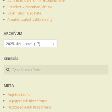
Az ötödik Sakk Tábor második hete
Erzsébet – táborban jártunk
Sakk Tábor első hete
Amatőr családi sakkverseny
ARCHÍVUM
Archívum
KERESÉS
Search
Search
META
Bejelentkezés
Bejegyzések hírcsatorna
Hozzászólások hírcsatorna