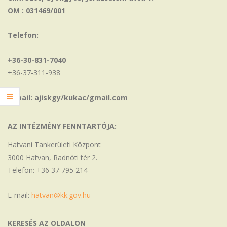
OM : 031469/001
Telefon:
+36-30-831-7040
+36-37-311-938
E-mail: ajiskgy/kukac/gmail.com
AZ INTÉZMÉNY FENNTARTÓJA:
Hatvani Tankerületi Központ
3000 Hatvan, Radnóti tér 2.
Telefon: +36 37 795 214
E-mail:
hatvan@kk.gov.hu
KERESÉS AZ OLDALON