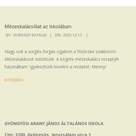
Iskola
Mézeskalácsillat az iskolában
2025-
BY:
HUNYADY KATALIN
ON:
2025.12.17.
12-
17
Nagy volt a sürgés-forgás izgalom a főzőcske szakkörön.
Mézeskalácsot sütöttünk. A bögrés mézeskalács receptjét
használtam. Igyekeztünk követni a receptet. Mennyi
BŐVEBBEN…
GYÖNGYÖSI ARANY JÁNOS ÁLTALÁNOS ISKOLA
Cím: 3200, Gyöngyös, Jeruzsálem utca 1.