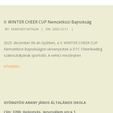
Iskola
II. WINTER CHEER CUP Nemzetközi Bajnokság
2025-
BY:
HUNYADY KATALIN
ON:
2025.12.11.
12-
11
2025. december 06-án Győrben, a II. WINTER CHEER CUP
Nemzetközi Bajnokságon versenyeztek a DTC Cheerleading
szakosztályának sportolói. A nehéz mezőnyben
BŐVEBBEN…
GYÖNGYÖSI ARANY JÁNOS ÁLTALÁNOS ISKOLA
Cím: 3200, Gyöngyös, Jeruzsálem utca 1.