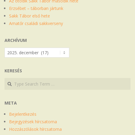
Az ötödik Sakk Tábor második hete
Erzsébet – táborban jártunk
Sakk Tábor első hete
Amatőr családi sakkverseny
ARCHÍVUM
Archívum
KERESÉS
Search
Search
META
Bejelentkezés
Bejegyzések hírcsatorna
Hozzászólások hírcsatorna