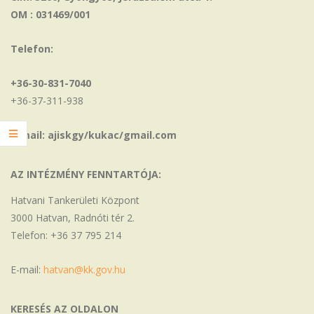
OM : 031469/001
Telefon:
+36-30-831-7040
+36-37-311-938
E-mail: ajiskgy/kukac/gmail.com
AZ INTÉZMÉNY FENNTARTÓJA:
Hatvani Tankerületi Központ
3000 Hatvan, Radnóti tér 2.
Telefon: +36 37 795 214
E-mail:
hatvan@kk.gov.hu
KERESÉS AZ OLDALON