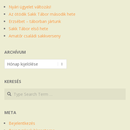
Nyári ügyelet változás!
Az ötödik Sakk Tábor második hete
Erzsébet – táborban jártunk
Sakk Tábor első hete
Amatőr családi sakkverseny
ARCHÍVUM
Archívum
KERESÉS
Search
Search
META
Bejelentkezés