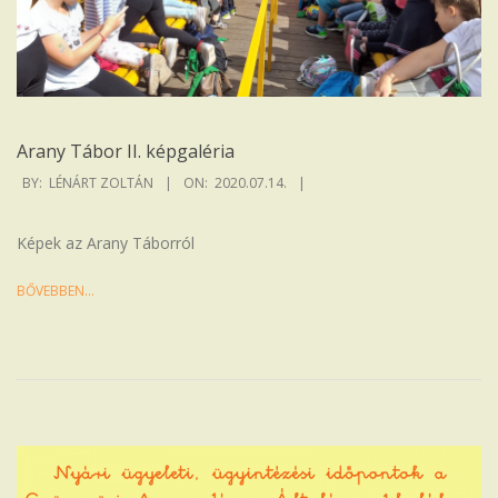
Arany Tábor II. képgaléria
2020-
BY:
LÉNÁRT ZOLTÁN
ON:
2020.07.14.
07-
14
Képek az Arany Táborról
BŐVEBBEN…