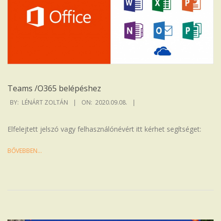
g
y
ö
s
i
Teams /O365 belépéshez
A
2020-
BY:
LÉNÁRT ZOLTÁN
ON:
2020.09.08.
09-
r
08
Elfelejtett jelszó vagy felhasználónévért itt kérhet segítséget:
a
BŐVEBBEN…
n
y
J
á