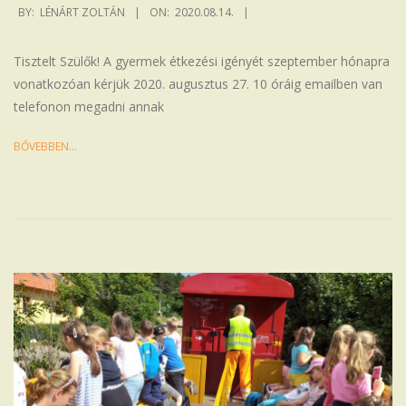
2020-
BY:
LÉNÁRT ZOLTÁN
ON:
2020.08.14.
08-
14
Tisztelt Szülők! A gyermek étkezési igényét szeptember hónapra
vonatkozóan kérjük 2020. augusztus 27. 10 óráig emailben van
telefonon megadni annak
BŐVEBBEN…