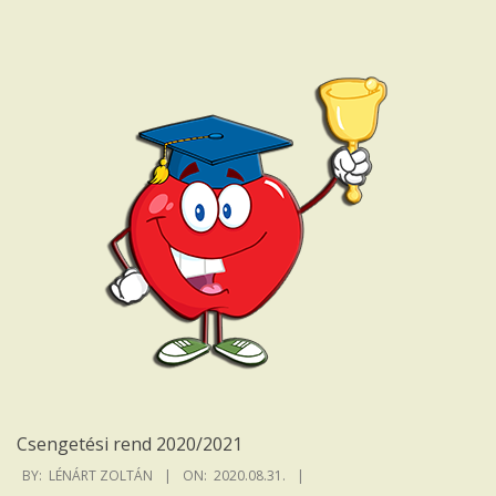
I
s
k
o
l
a
Csengetési rend 2020/2021
2020-
BY:
LÉNÁRT ZOLTÁN
ON:
2020.08.31.