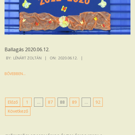
Ballagás 2020.06.12.
2020-
BY:
LÉNÁRT ZOLTÁN
ON:
2020.06.12.
06-
12
BŐVEBBEN…
Bejegyzések
Előző
1
…
87
88
89
…
92
lapozása
Következő