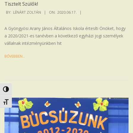
Tisztelt Szülők!
2020-
BY:
LÉNÁRT ZOLTÁN
ON:
2020.06.17.
06-
17
A Gyöngyösi Arany János Általános Iskola értesíti Önöket, hogy
a 2020/2021-es tanévben a következő egyházi jogi személyek
vállalnak intézményünkben hit
BŐVEBBEN…
Nagy kontraszt váltása
Betűméret váltása