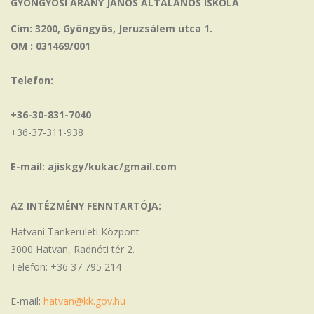
GYÖNGYÖSI ARANY JÁNOS ÁLTALÁNOS ISKOLA
Cím: 3200, Gyöngyös, Jeruzsálem utca 1.
OM : 031469/001
Telefon:
+36-30-831-7040
+36-37-311-938
E-mail: ajiskgy/kukac/gmail.com
AZ INTÉZMÉNY FENNTARTÓJA:
Hatvani Tankerületi Központ
3000 Hatvan, Radnóti tér 2.
Telefon: +36 37 795 214
E-mail:
hatvan@kk.gov.hu