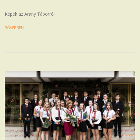
07-
03
Képek az Arany Táborról
BŐVEBBEN…