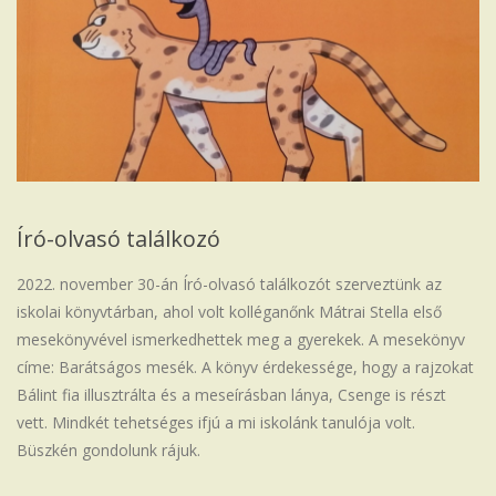
Iskola
Író-olvasó találkozó
2022. november 30-án Író-olvasó találkozót szerveztünk az
iskolai könyvtárban, ahol volt kolléganőnk Mátrai Stella első
mesekönyvével ismerkedhettek meg a gyerekek. A mesekönyv
címe: Barátságos mesék. A könyv érdekessége, hogy a rajzokat
Bálint fia illusztrálta és a meseírásban lánya, Csenge is részt
vett. Mindkét tehetséges ifjú a mi iskolánk tanulója volt.
Büszkén gondolunk rájuk.