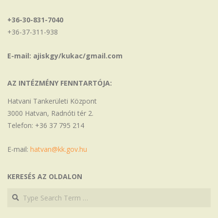
+36-30-831-7040
+36-37-311-938
E-mail: ajiskgy/kukac/gmail.com
AZ INTÉZMÉNY FENNTARTÓJA:
Hatvani Tankerületi Központ
3000 Hatvan, Radnóti tér 2.
Telefon: +36 37 795 214
E-mail:
hatvan@kk.gov.hu
KERESÉS AZ OLDALON
Search
Search