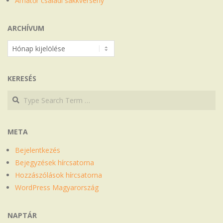
Amatőr családi sakkverseny
ARCHÍVUM
Archívum
KERESÉS
Search
Search
META
Bejelentkezés
Bejegyzések hírcsatorna
Hozzászólások hírcsatorna
WordPress Magyarország
NAPTÁR