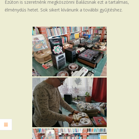
Ezúton is szeretnénk megköszönni Balázsnak ezt a tartalmas,
élménydús hetet. Sok sikert kívánunk a további gyűjtéshez.