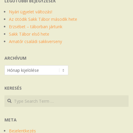
LEGUTÓBBI BEJEGYZÉSEK
Nyári ügyelet változás!
Az ötödik Sakk Tábor második hete
Erzsébet – táborban jártunk
Sakk Tábor első hete
Amatőr családi sakkverseny
ARCHÍVUM
Archívum
KERESÉS
Search
Search
META
Bejelentkezés