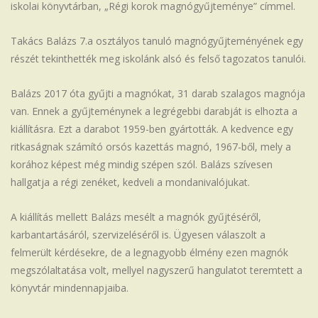
iskolai könyvtárban, „Régi korok magnógyűjteménye” címmel.
Iskola
Takács Balázs 7.a osztályos tanuló magnógyűjteményének egy
részét tekinthették meg iskolánk alsó és felső tagozatos tanulói.
Balázs 2017 óta gyűjti a magnókat, 31 darab szalagos magnója
van. Ennek a gyűjteménynek a legrégebbi darabját is elhozta a
kiállításra. Ezt a darabot 1959-ben gyártották. A kedvence egy
ritkaságnak számító orsós kazettás magnó, 1967-ből, mely a
korához képest még mindig szépen szól. Balázs szívesen
hallgatja a régi zenéket, kedveli a mondanivalójukat.
A kiállítás mellett Balázs mesélt a magnók gyűjtéséről,
karbantartásáról, szervizeléséről is. Ügyesen válaszolt a
felmerült kérdésekre, de a legnagyobb élmény ezen magnók
megszólaltatása volt, mellyel nagyszerű hangulatot teremtett a
könyvtár mindennapjaiba.