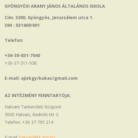
GYÖNGYÖSI ARANY JÁNOS ÁLTALÁNOS ISKOLA
Cím: 3200, Gyöngyös, Jeruzsálem utca 1.
OM : 031469/001
Telefon:
+36-30-831-7040
+36-37-311-938
E-mail: ajiskgy/kukac/gmail.com
AZ INTÉZMÉNY FENNTARTÓJA:
Hatvani Tankerületi Központ
3000 Hatvan, Radnóti tér 2.
Telefon: +36 37 795 214
E-mail:
hatvan@kk.gov.hu