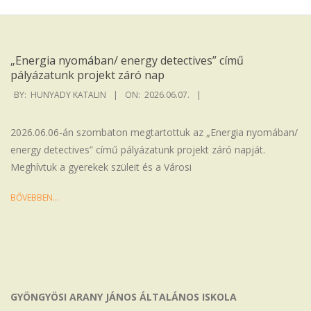
Iskola
„Energia nyomában/ energy detectives” című
pályázatunk projekt záró nap
2026-
BY:
HUNYADY KATALIN
ON:
2026.06.07.
06-
07
2026.06.06-án szombaton megtartottuk az „Energia nyomában/
energy detectives” című pályázatunk projekt záró napját.
Meghívtuk a gyerekek szüleit és a Városi
BŐVEBBEN…
GYÖNGYÖSI ARANY JÁNOS ÁLTALÁNOS ISKOLA