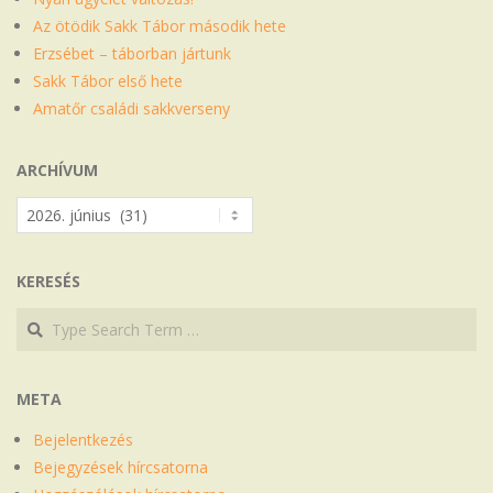
Az ötödik Sakk Tábor második hete
Erzsébet – táborban jártunk
Sakk Tábor első hete
Amatőr családi sakkverseny
ARCHÍVUM
Archívum
KERESÉS
Search
Search
META
Bejelentkezés
Bejegyzések hírcsatorna