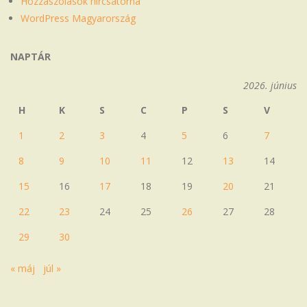
Hozzászólások hírcsatorna
WordPress Magyarország
NAPTÁR
2026. június
H
K
S
C
P
S
V
1
2
3
4
5
6
7
8
9
10
11
12
13
14
15
16
17
18
19
20
21
22
23
24
25
26
27
28
29
30
« máj
júl »