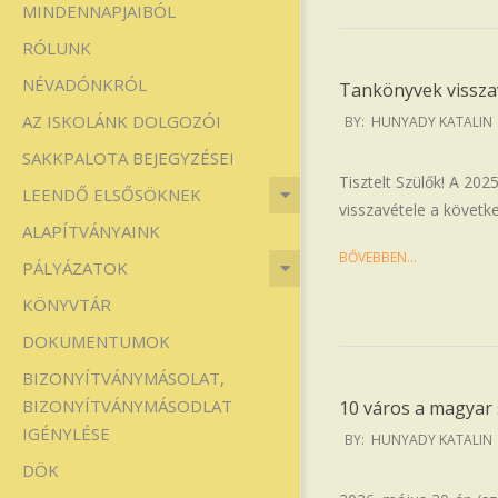
MINDENNAPJAIBÓL
Iskola
RÓLUNK
NÉVADÓNKRÓL
Tankönyvek vissza
2026-
AZ ISKOLÁNK DOLGOZÓI
BY:
HUNYADY KATALIN
06-
SAKKPALOTA BEJEGYZÉSEI
01
Tisztelt Szülők! A 202
LEENDŐ ELSŐSÖKNEK
visszavétele a követk
ALAPÍTVÁNYAINK
BŐVEBBEN…
PÁLYÁZATOK
KÖNYVTÁR
DOKUMENTUMOK
BIZONYÍTVÁNYMÁSOLAT,
BIZONYÍTVÁNYMÁSODLAT
10 város a magyar
IGÉNYLÉSE
2026-
BY:
HUNYADY KATALIN
06-
DÖK
01