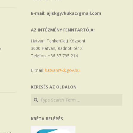
E-mail: ajiskgy/kukac/gmail.com
AZ INTÉZMÉNY FENNTARTÓJA:
Hatvani Tankerületi Központ
3000 Hatvan, Radnóti tér 2.
k
Telefon: +36 37 795 214
E-mail:
hatvan@kk.gov.hu
KERESÉS AZ OLDALON
Search
Search
KRÉTA BELÉPÉS