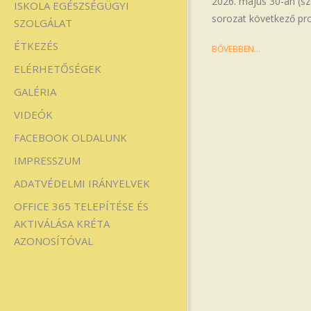
2026. május 30-án (s
ISKOLA EGÉSZSÉGÜGYI
sorozat következő pr
SZOLGÁLAT
ÉTKEZÉS
BŐVEBBEN…
ELÉRHETŐSÉGEK
GALÉRIA
VIDEÓK
FACEBOOK OLDALUNK
IMPRESSZUM
ADATVÉDELMI IRÁNYELVEK
OFFICE 365 TELEPÍTÉSE ÉS
AKTIVÁLÁSA KRÉTA
AZONOSÍTÓVAL