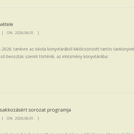
vétele
ON:
2026.06.01.
5-2026. tanévre az iskola könyvtárából kikölcsönzött tartós tankönyve
ező beosztás szerint történik, az intézmény könyvtárába:
 sakkozásért sorozat programja
ON:
2026.06.01.