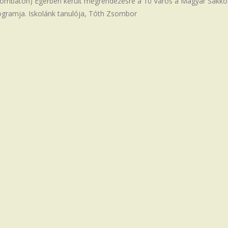
zombaton) Egerben került megrendezésre a 10 Város a Magyar Sakko
ogramja. Iskolánk tanulója, Tóth Zsombor