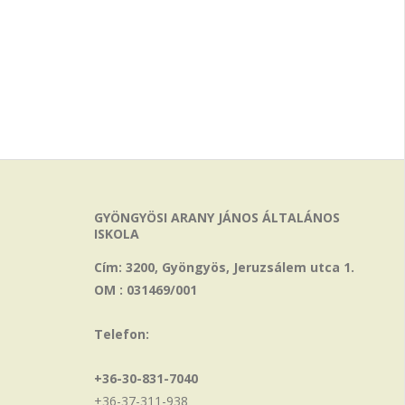
GYÖNGYÖSI ARANY JÁNOS ÁLTALÁNOS
ISKOLA
Cím: 3200, Gyöngyös, Jeruzsálem utca 1.
OM : 031469/001
Telefon:
+36-30-831-7040
+36-37-311-938