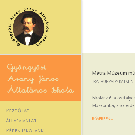
Skip
to
content
Mátra Múzeum múz
2026-
BY:
HUNYADY KATALIN
06-
01
Gyöngyösi
Iskolánk 6. a osztályo
Múzeumba, ahol érdek
Arany
Primary
KEZDŐLAP
Navigation
János
BŐVEBBEN…
ÁLLÁSAJÁNLAT
Menu
Általános
KÉPEK ISKOLÁNK