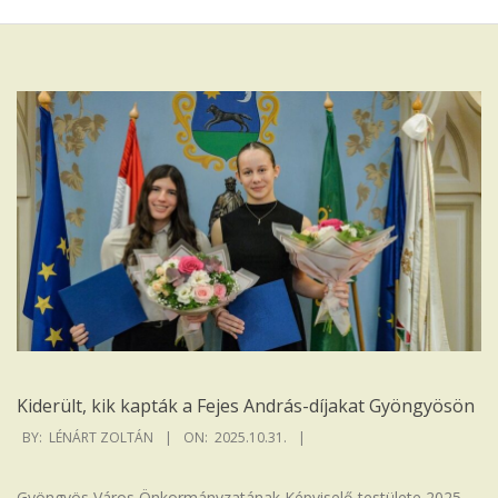
Iskola
Kiderült, kik kapták a Fejes András-díjakat Gyöngyösön
2025-
BY:
LÉNÁRT ZOLTÁN
ON:
2025.10.31.
10-
31
Gyöngyös Város Önkormányzatának Képviselő-testülete 2025.