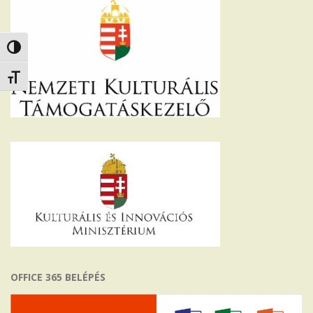
Nagy kontraszt váltása
Betűméret váltása
OFFICE 365 BELÉPÉS