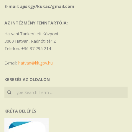
E-mail: ajiskgy/kukac/gmail.com
AZ INTÉZMÉNY FENNTARTÓJA:
Hatvani Tankerületi Központ
3000 Hatvan, Radnóti tér 2.
Telefon: +36 37 795 214
E-mail:
hatvan@kk.gov.hu
KERESÉS AZ OLDALON
Search
Search
KRÉTA BELÉPÉS