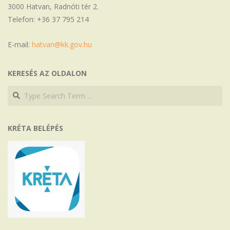
3000 Hatvan, Radnóti tér 2.
Telefon: +36 37 795 214
E-mail:
hatvan@kk.gov.hu
KERESÉS AZ OLDALON
Search
Search
KRÉTA BELÉPÉS