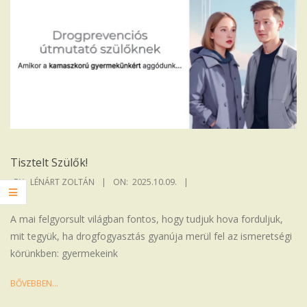
Tisztelt Szülők!
2025-
BY:
LÉNÁRT ZOLTÁN
ON:
2025.10.09.
10-
09
A mai felgyorsult világban fontos, hogy tudjuk hova forduljuk,
mit tegyük, ha drogfogyasztás gyanúja merül fel az ismeretségi
körünkben: gyermekeink
BŐVEBBEN…