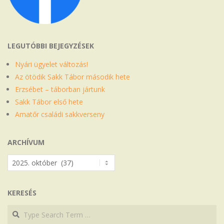
LEGUTÓBBI BEJEGYZÉSEK
Nyári ügyelet változás!
Az ötödik Sakk Tábor második hete
Erzsébet – táborban jártunk
Sakk Tábor első hete
Amatőr családi sakkverseny
ARCHÍVUM
Archívum
KERESÉS
Search
Search