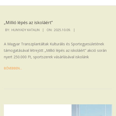
Iskola
„Millió lépés az iskoláért”
2025-
BY:
HUNYADY KATALIN
ON:
2025.10.09.
10-
09
A Magyar Transzplantáltak Kulturális és Sportegyesületének
támogatásával létrejött „Millió lépés az iskoláért” akció során
nyert 250.000 Ft, sportszerek vásárlásával iskolánk
BŐVEBBEN…