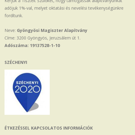
Kérjük a Tisztelt Szülőket, hogy támogassák alapítványunkat
adójuk 1%-val, melyet oktatási és nevelési tevékenységünkre
fordítunk.
Neve:
Gyöngyösi Magiszter Alapítvány
Címe: 3200 Gyöngyös, Jeruzsálem út 1.
Adószáma: 19137528-1-10
SZÉCHENYI
ÉTKEZÉSSEL KAPCSOLATOS INFORMÁCIÓK