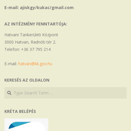
E-mail: ajiskgy/kukac/gmail.com
AZ INTÉZMÉNY FENNTARTÓJA:
Hatvani Tankerületi Központ
3000 Hatvan, Radnóti tér 2.
Telefon: +36 37 795 214
E-mail:
hatvan@kk.gov.hu
KERESÉS AZ OLDALON
Search
Search
KRÉTA BELÉPÉS