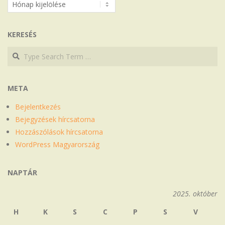
Archívum
KERESÉS
Search
Search
META
Bejelentkezés
Bejegyzések hírcsatorna
Hozzászólások hírcsatorna
WordPress Magyarország
NAPTÁR
2025. október
H
K
S
C
P
S
V