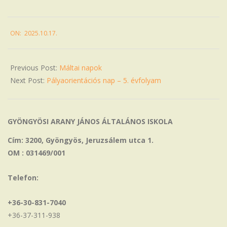
2025-
ON:
2025.10.17.
10-
17
Previous Post:
Máltai napok
Next Post:
Pályaorientációs nap – 5. évfolyam
GYÖNGYÖSI ARANY JÁNOS ÁLTALÁNOS ISKOLA
Cím: 3200, Gyöngyös, Jeruzsálem utca 1.
OM : 031469/001
Telefon:
+36-30-831-7040
+36-37-311-938