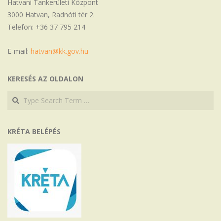
Hatvani Tankerületi Központ
3000 Hatvan, Radnóti tér 2.
Telefon: +36 37 795 214
E-mail:
hatvan@kk.gov.hu
KERESÉS AZ OLDALON
Search
Search
KRÉTA BELÉPÉS