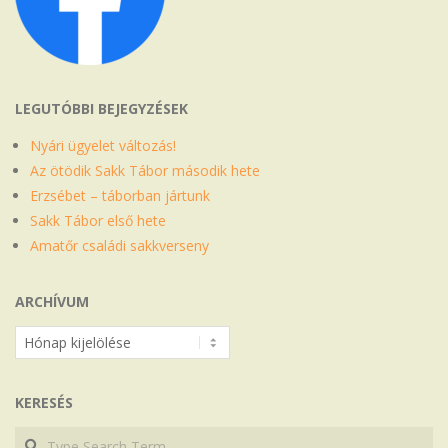
LEGUTÓBBI BEJEGYZÉSEK
Nyári ügyelet változás!
Az ötödik Sakk Tábor második hete
Erzsébet – táborban jártunk
Sakk Tábor első hete
Amatőr családi sakkverseny
ARCHÍVUM
Archívum
KERESÉS
Search
Search