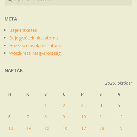
META
Bejelentkezés
Bejegyzések hírcsatorna
Hozzászólások hírcsatorna
WordPress Magyarország
NAPTÁR
2025. október
H
K
S
C
P
S
V
1
2
3
4
5
6
7
8
9
10
11
12
13
14
15
16
17
18
19