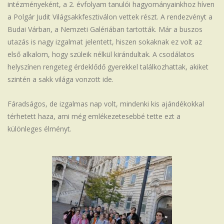
intézményeként, a 2. évfolyam tanulói hagyományainkhoz híven
Iskola
a Polgár Judit Világsakkfesztiválon vettek részt. A rendezvényt a
Budai Várban, a Nemzeti Galériában tartották. Már a buszos
utazás is nagy izgalmat jelentett, hiszen sokaknak ez volt az
első alkalom, hogy szüleik nélkül kirándultak. A csodálatos
helyszínen rengeteg érdeklődő gyerekkel találkozhattak, akiket
szintén a sakk világa vonzott ide.
Fáradságos, de izgalmas nap volt, mindenki kis ajándékokkal
térhetett haza, ami még emlékezetesebbé tette ezt a
különleges élményt.