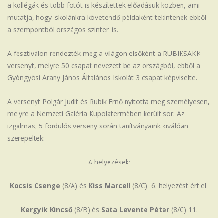
a kollégák és több fotót is készítettek előadásuk közben, ami
mutatja, hogy iskolánkra követendő példaként tekintenek ebből
a szempontból országos szinten is.
A fesztiválon rendezték meg a világon elsőként a RUBIKSAKK
versenyt, melyre 50 csapat nevezett be az országból, ebből a
Gyöngyösi Arany János Általános Iskolát 3 csapat képviselte.
A versenyt Polgár Judit és Rubik Ernő nyitotta meg személyesen,
melyre a Nemzeti Galéria Kupolatermében került sor. Az
izgalmas, 5 fordulós verseny során tanítványaink kiválóan
szerepeltek:
A helyezések:
Kocsis Csenge
(8/A) és
Kiss Marcell
(8/C) 6. helyezést ért el
Kergyik Kincső
(8/B) és
Sata Levente Péter
(8/C) 11.