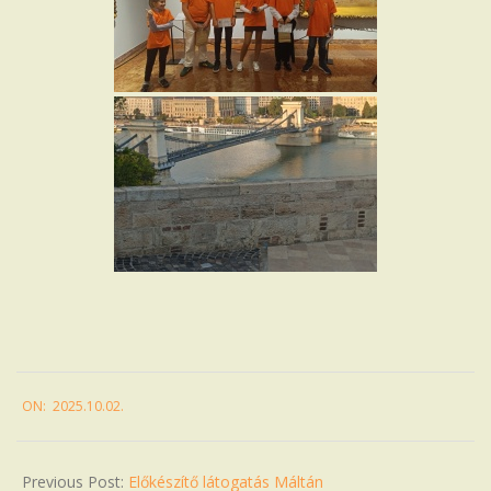
2025-
ON:
2025.10.02.
10-
02
Previous Post:
Előkészítő látogatás Máltán