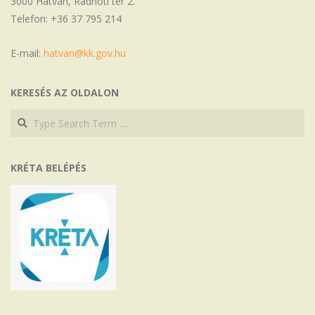
3000 Hatvan, Radnóti tér 2.
Telefon: +36 37 795 214
E-mail:
hatvan@kk.gov.hu
KERESÉS AZ OLDALON
Search
Search
KRÉTA BELÉPÉS