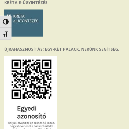
KRÉTA E-ÜGYINTÉZÉS
Nagy kontraszt váltása
Betűméret váltása
ÚJRAHASZNOSÍTÁS: EGY-KÉT PALACK, NEKÜNK SEGÍTSÉG.