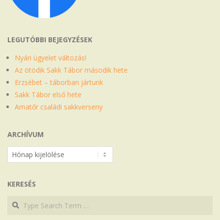
LEGUTÓBBI BEJEGYZÉSEK
Nyári ügyelet változás!
Az ötödik Sakk Tábor második hete
Erzsébet – táborban jártunk
Sakk Tábor első hete
Amatőr családi sakkverseny
ARCHÍVUM
Archívum
KERESÉS
Search
Search