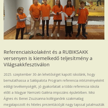
Iskola
Referenciaiskolaként és a RUBIKSAKK
versenyen is kiemelkedő teljesítmény a
Világsakkfesztiválon
2025. szeptember 30-án lehetőséget kapott iskolánk, hogy
bemutathassa a Sakkpalota Program referencia intézményeként
eddigi tevékenységét, jó gyakorlatait a többi referencia iskola
előtt a Magyar Nemzeti Galéria impozáns épületében. Misi
Ágnes és Benei Zsuzsanna kolléganőnk szakmailag
megalapozott és hiteles prezentációját nagy tapssal jutalmazták