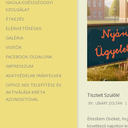
ISKOLA EGÉSZSÉGÜGYI
SZOLGÁLAT
ÉTKEZÉS
ELÉRHETŐSÉGEK
GALÉRIA
VIDEÓK
FACEBOOK OLDALUNK
IMPRESSZUM
ADATVÉDELMI IRÁNYELVEK
OFFICE 365 TELEPÍTÉSE ÉS
AKTIVÁLÁSA KRÉTA
Tisztelt Szülők!
AZONOSÍTÓVAL
2025-
BY:
LÉNÁRT ZOLTÁN
06-
18
Értesítem Önöket, hog
következő napokon les