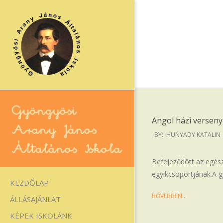
Skip
to
content
Angol házi verseny
2025-
BY:
HUNYADY KATALIN
06-
18
Gyöngyösi
Befejeződött az egész
egyikcsoportjának.A g
Arany
Primary
KEZDŐLAP
Navigation
János
BŐVEBBEN…
ÁLLÁSAJÁNLAT
Menu
Általános
KÉPEK ISKOLÁNK