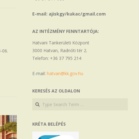
E-mail: ajiskgy/kukac/gmail.com
AZ INTÉZMÉNY FENNTARTÓJA:
Hatvani Tankerületi Központ
3000 Hatvan, Radnóti tér 2.
-06.
Telefon: +36 37 795 214
E-mail:
hatvan@kk.gov.hu
KERESÉS AZ OLDALON
Search
Search
KRÉTA BELÉPÉS