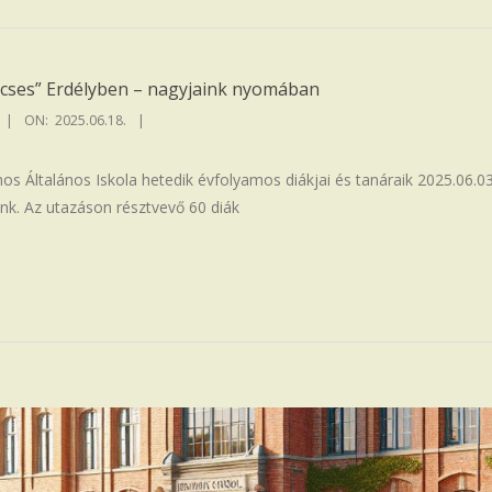
ncses” Erdélyben – nagyjaink nyomában
ON:
2025.06.18.
os Általános Iskola hetedik évfolyamos diákjai és tanáraik 2025.06.03
unk. Az utazáson résztvevő 60 diák