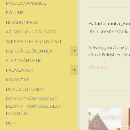
MINDENNAPJAIBÓL
Iskola
RÓLUNK
NÉVADÓNKRÓL
Határtalanul a „Ki
2025-
AZ ISKOLÁNK DOLGOZÓI
BY:
HUNYADY KATALIN
06-
SAKKPALOTA BEJEGYZÉSEI
18
A Gyöngyösi Arany Ján
LEENDŐ ELSŐSÖKNEK
között Erdélyben járt
ALAPÍTVÁNYAINK
BŐVEBBEN…
PÁLYÁZATOK
KÖNYVTÁR
DOKUMENTUMOK
BIZONYÍTVÁNYMÁSOLAT,
BIZONYÍTVÁNYMÁSODLAT
IGÉNYLÉSE
DÖK