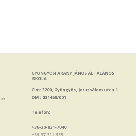
GYÖNGYÖSI ARANY JÁNOS ÁLTALÁNOS
ISKOLA
Cím: 3200, Gyöngyös, Jeruzsálem utca 1.
OM : 031469/001
lók
Telefon:
+36-30-831-7040
+36-37-311-938