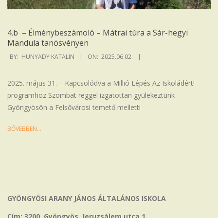
4.b – Élménybeszámoló – Mátrai túra a Sár-hegyi
Mandula tanösvényen
2025-
BY:
HUNYADY KATALIN
ON:
2025.06.02.
06-
02
2025. május 31. – Kapcsolódva a Millió Lépés Az Iskoládért!
programhoz Szombat reggel izgatottan gyülekeztünk
Gyöngyösön a Felsővárosi temető melletti
BŐVEBBEN…
GYÖNGYÖSI ARANY JÁNOS ÁLTALÁNOS ISKOLA
Cím: 3200, Gyöngyös, Jeruzsálem utca 1.