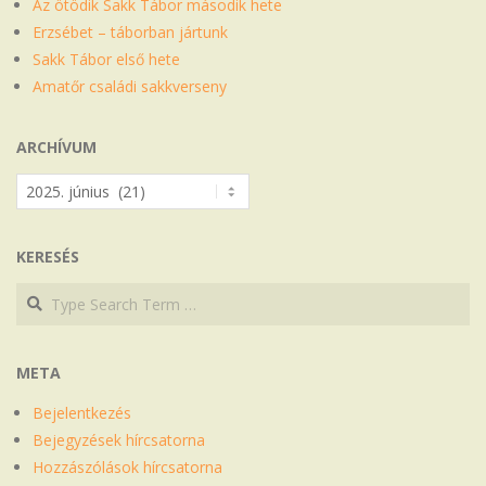
Az ötödik Sakk Tábor második hete
Erzsébet – táborban jártunk
Sakk Tábor első hete
Amatőr családi sakkverseny
ARCHÍVUM
Archívum
KERESÉS
Search
Search
META
Bejelentkezés
Bejegyzések hírcsatorna
Hozzászólások hírcsatorna