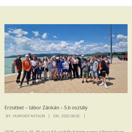
Iskola
Erzsébet – tábor Zánkán – 5.b osztály
2025-
BY:
HUNYADY KATALIN
ON:
2025.06.02.
06-
02
2025. május 26-28-ig az 5.b osztály három napos táborozáson