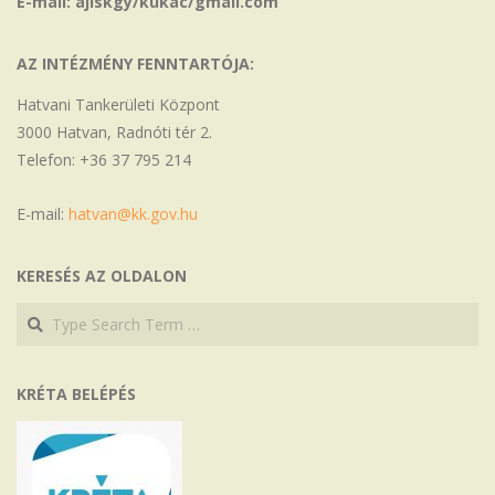
E-mail: ajiskgy/kukac/gmail.com
AZ INTÉZMÉNY FENNTARTÓJA:
Hatvani Tankerületi Központ
3000 Hatvan, Radnóti tér 2.
Telefon: +36 37 795 214
E-mail:
hatvan@kk.gov.hu
KERESÉS AZ OLDALON
Search
Search
KRÉTA BELÉPÉS