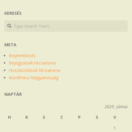
KERESÉS
Search
Search
META
Bejelentkezés
Bejegyzések hírcsatorna
Hozzászólások hírcsatorna
WordPress Magyarország
NAPTÁR
2025. június
H
K
S
C
P
S
V
1