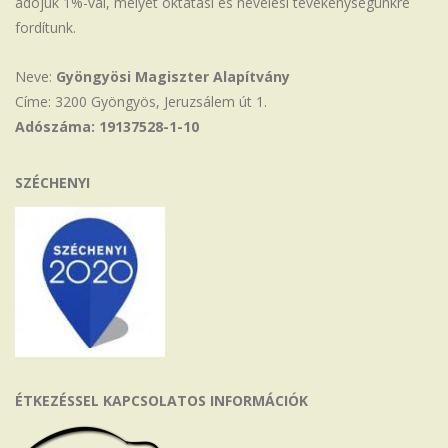
adójuk 1%-val, melyet oktatási és nevelési tevékenységünkre
fordítunk.
Neve:
Gyöngyösi Magiszter Alapítvány
Címe: 3200 Gyöngyös, Jeruzsálem út 1.
Adószáma: 19137528-1-10
SZÉCHENYI
ÉTKEZÉSSEL KAPCSOLATOS INFORMÁCIÓK