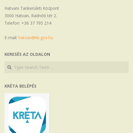
Hatvani Tankerületi Központ
3000 Hatvan, Radnóti tér 2.
Telefon: +36 37 795 214
E-mail:
hatvan@kk.gov.hu
KERESÉS AZ OLDALON
Search
Search
KRÉTA BELÉPÉS