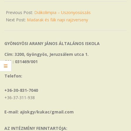
04
Previous Post:
Diákolimpia – Uszonyosúszás
Next Post:
Madarak és fák napi rajzverseny
GYÖNGYÖSI ARANY JÁNOS ÁLTALÁNOS ISKOLA
Cím: 3200, Gyöngyös, Jeruzsálem utca 1.
OM : 031469/001
Telefon:
+36-30-831-7040
+36-37-311-938
E-mail: ajiskgy/kukac/gmail.com
AZ INTÉZMÉNY FENNTARTÓJA: