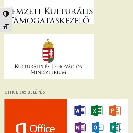
Nagy kontraszt váltása
Betűméret váltása
OFFICE 365 BELÉPÉS