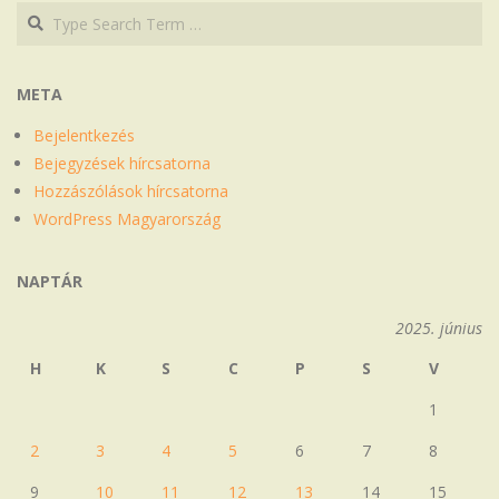
Search
Search
META
Bejelentkezés
Bejegyzések hírcsatorna
Hozzászólások hírcsatorna
WordPress Magyarország
NAPTÁR
2025. június
H
K
S
C
P
S
V
1
2
3
4
5
6
7
8
9
10
11
12
13
14
15