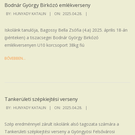
Bodnár György Birkózó emlékverseny
2025-
BY:
HUNYADY KATALIN
ON:
2025.04.28.
04-
28
Iskolánk tanulója, Bagossy Bella Zsófia (4.a) 2025. április 18-án
(pénteken) a tiszacsegei Bodnár György Birkózó
emlékversenyen U10 korcsoport 38kg fiú
BŐVEBBEN…
Tankerületi szépkiejtési verseny
2025-
BY:
HUNYADY KATALIN
ON:
2025.04.28.
04-
28
Szép eredménnyel zárult iskolánk alsó tagozata számára a
Tankerületi szépkiejtési verseny a Gyöngyösi Felsővárosi