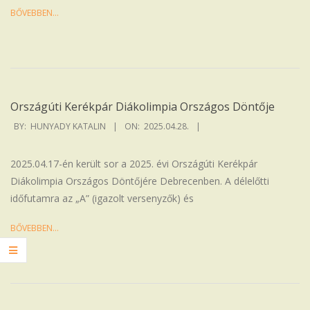
28
BŐVEBBEN…
Országúti Kerékpár Diákolimpia Országos Döntője
2025-
BY:
HUNYADY KATALIN
ON:
2025.04.28.
04-
28
2025.04.17-én került sor a 2025. évi Országúti Kerékpár
Diákolimpia Országos Döntőjére Debrecenben. A délelőtti
időfutamra az „A” (igazolt versenyzők) és
BŐVEBBEN…