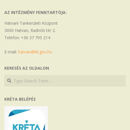
AZ INTÉZMÉNY FENNTARTÓJA:
Hatvani Tankerületi Központ
3000 Hatvan, Radnóti tér 2.
Telefon: +36 37 795 214
E-mail:
hatvan@kk.gov.hu
KERESÉS AZ OLDALON
Search
Search
KRÉTA BELÉPÉS