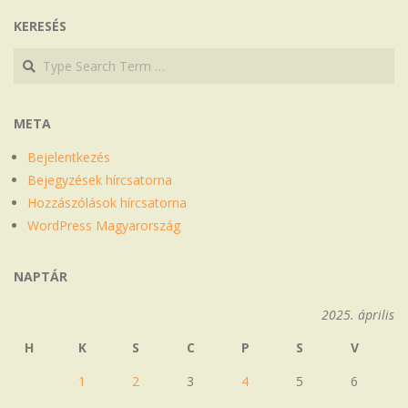
KERESÉS
Search
Search
META
Bejelentkezés
Bejegyzések hírcsatorna
Hozzászólások hírcsatorna
WordPress Magyarország
NAPTÁR
2025. április
H
K
S
C
P
S
V
1
2
3
4
5
6