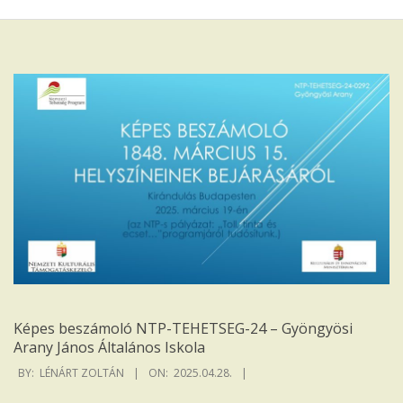
Iskola
Képes beszámoló NTP-TEHETSEG-24 – Gyöngyösi
Arany János Általános Iskola
2025-
BY:
LÉNÁRT ZOLTÁN
ON:
2025.04.28.
04-