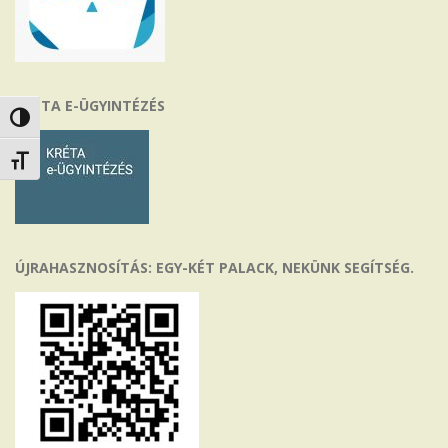
KRÉTA E-ÜGYINTÉZÉS
Nagy kontraszt váltása
Betűméret váltása
ÚJRAHASZNOSÍTÁS: EGY-KÉT PALACK, NEKÜNK SEGÍTSÉG.