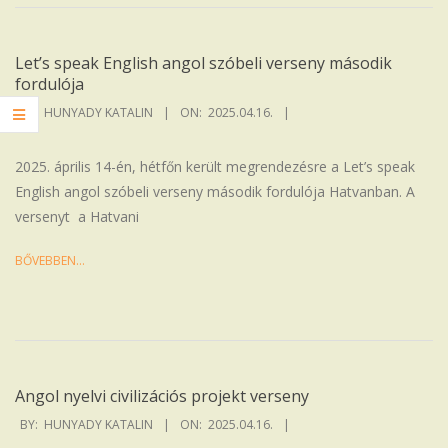
Let’s speak English angol szóbeli verseny második
fordulója
2025-
BY:
HUNYADY KATALIN
ON:
2025.04.16.
04-
16
2025. április 14-én, hétfőn került megrendezésre a Let’s speak
English angol szóbeli verseny második fordulója Hatvanban. A
versenyt a Hatvani
BŐVEBBEN…
Angol nyelvi civilizációs projekt verseny
2025-
BY:
HUNYADY KATALIN
ON:
2025.04.16.
04-