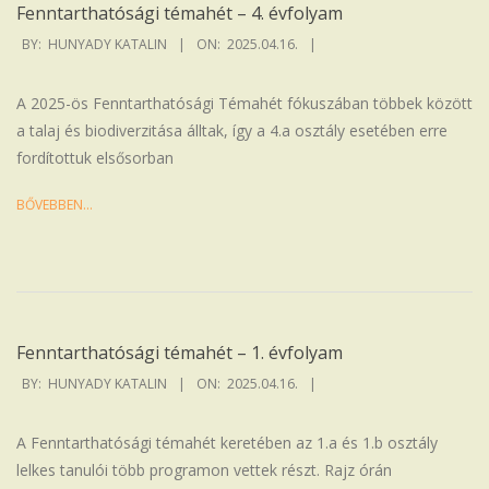
Fenntarthatósági témahét – 4. évfolyam
2025-
BY:
HUNYADY KATALIN
ON:
2025.04.16.
04-
16
A 2025-ös Fenntarthatósági Témahét fókuszában többek között
a talaj és biodiverzitása álltak, így a 4.a osztály esetében erre
fordítottuk elsősorban
BŐVEBBEN…
Fenntarthatósági témahét – 1. évfolyam
2025-
BY:
HUNYADY KATALIN
ON:
2025.04.16.
04-
16
A Fenntarthatósági témahét keretében az 1.a és 1.b osztály
lelkes tanulói több programon vettek részt. Rajz órán