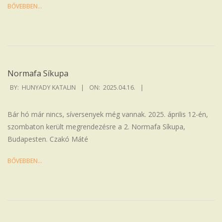
BŐVEBBEN…
Normafa Síkupa
2025-
BY:
HUNYADY KATALIN
ON:
2025.04.16.
04-
16
Bár hó már nincs, síversenyek még vannak. 2025. április 12-én,
szombaton került megrendezésre a 2. Normafa Síkupa,
Budapesten. Czakó Máté
BŐVEBBEN…