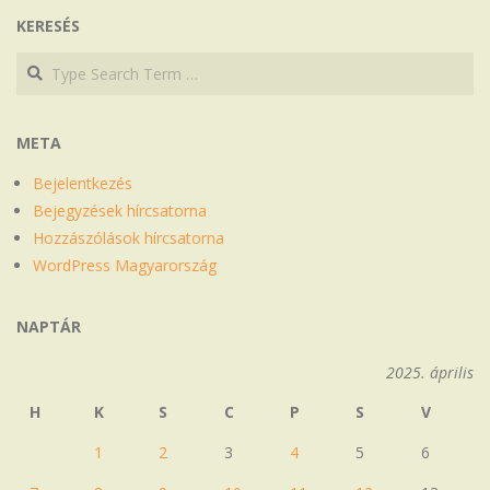
KERESÉS
Search
Search
META
Bejelentkezés
Bejegyzések hírcsatorna
Hozzászólások hírcsatorna
WordPress Magyarország
NAPTÁR
2025. április
H
K
S
C
P
S
V
1
2
3
4
5
6