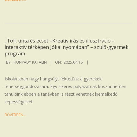
„Toll, tinta és ecset –Kreatív írás és illusztráció –
interaktív térképen Jókai nyomában” – szülő-gyermek
program
2025-
BY:
HUNYADY KATALIN
ON:
2025.04.16.
04-
16
Iskolánkban nagy hangsúlyt fektetünk a gyerekek
tehetséggondozására. Egy sikeres pályázatnak köszönhetően
tanulóink ebben a tanévben is részt vehetnek kiemelkedő
képességeiket
BŐVEBBEN…