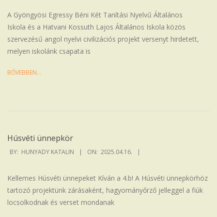
16
A Gyöngyösi Egressy Béni Két Tanítási Nyelvű Általános
Iskola és a Hatvani Kossuth Lajos Általános Iskola közös
szervezésű angol nyelvi civilizációs projekt versenyt hirdetett,
melyen iskolánk csapata is
BŐVEBBEN…
Húsvéti ünnepkör
2025-
BY:
HUNYADY KATALIN
ON:
2025.04.16.
04-
16
Kellemes Húsvéti ünnepeket Kíván a 4.b! A Húsvéti ünnepkörhöz
tartozó projektünk zárásaként, hagyományőrző jelleggel a fiúk
locsolkodnak és verset mondanak