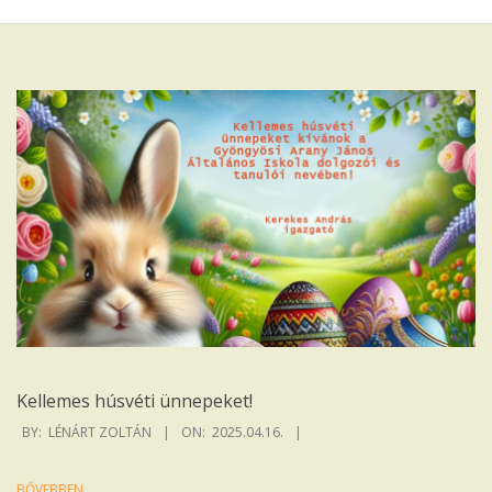
Iskola
Kellemes húsvéti ünnepeket!
2025-
BY:
LÉNÁRT ZOLTÁN
ON:
2025.04.16.
04-
16
BŐVEBBEN…