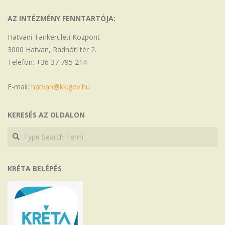
AZ INTÉZMÉNY FENNTARTÓJA:
Hatvani Tankerületi Központ
3000 Hatvan, Radnóti tér 2.
Telefon: +36 37 795 214
E-mail:
hatvan@kk.gov.hu
KERESÉS AZ OLDALON
Search
Search
KRÉTA BELÉPÉS