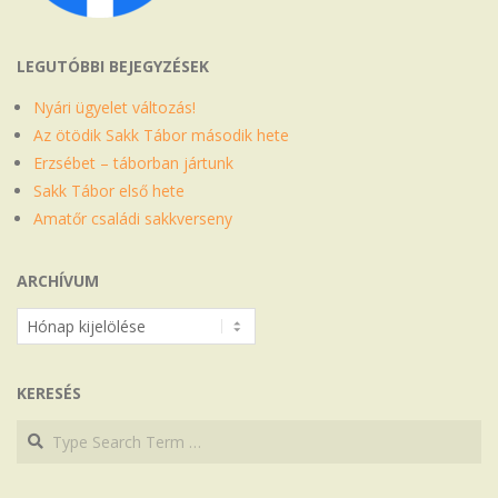
LEGUTÓBBI BEJEGYZÉSEK
Nyári ügyelet változás!
Az ötödik Sakk Tábor második hete
Erzsébet – táborban jártunk
Sakk Tábor első hete
Amatőr családi sakkverseny
ARCHÍVUM
Archívum
KERESÉS
Search
Search