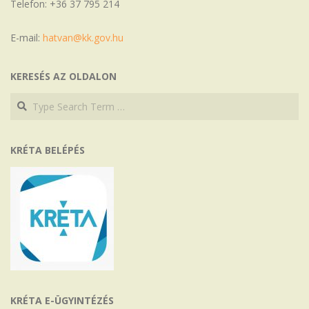
Telefon: +36 37 795 214
E-mail:
hatvan@kk.gov.hu
KERESÉS AZ OLDALON
Search
Search
KRÉTA BELÉPÉS
KRÉTA E-ÜGYINTÉZÉS