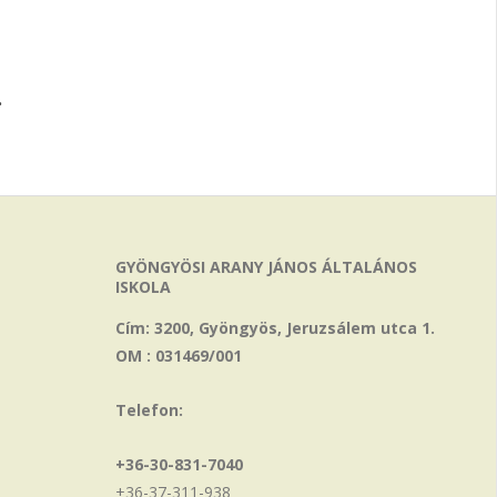
.
GYÖNGYÖSI ARANY JÁNOS ÁLTALÁNOS
ISKOLA
Cím: 3200, Gyöngyös, Jeruzsálem utca 1.
OM : 031469/001
Telefon:
+36-30-831-7040
+36-37-311-938