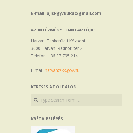
E-mail: ajiskgy/kukac/gmail.com
AZ INTÉZMÉNY FENNTARTÓJA:
Hatvani Tankerületi Központ
3000 Hatvan, Radnóti tér 2.
Telefon: +36 37 795 214
E-mail:
hatvan@kk.gov.hu
KERESÉS AZ OLDALON
Search
Search
KRÉTA BELÉPÉS