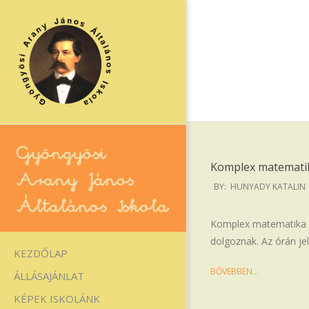
Skip
to
content
Komplex matematik
2024-
BY:
HUNYADY KATALIN
11-
14
Gyöngyösi
Komplex matematika ór
dolgoznak. Az órán jel
Arany
Primary
KEZDŐLAP
Navigation
János
BŐVEBBEN…
ÁLLÁSAJÁNLAT
Menu
Általános
KÉPEK ISKOLÁNK