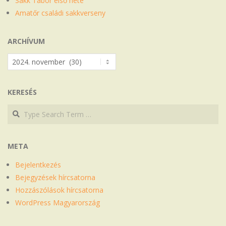
Sakk Tábor első hete
Amatőr családi sakkverseny
ARCHÍVUM
Archívum
KERESÉS
Search
Search
META
Bejelentkezés
Bejegyzések hírcsatorna
Hozzászólások hírcsatorna
WordPress Magyarország