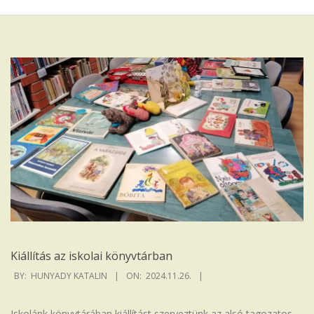
Iskola
Kiállítás az iskolai könyvtárban
2024-
BY:
HUNYADY KATALIN
ON:
2024.11.26.
11-
26
Iskolánk könyvtárában kiállítást szerveztünk az alsó tagozatos