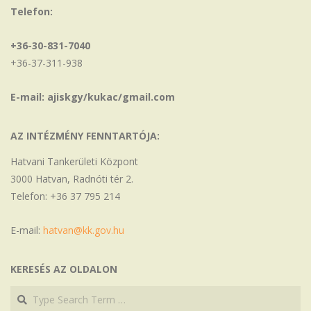
Telefon:
+36-30-831-7040
+36-37-311-938
E-mail: ajiskgy/kukac/gmail.com
AZ INTÉZMÉNY FENNTARTÓJA:
Hatvani Tankerületi Központ
3000 Hatvan, Radnóti tér 2.
Telefon: +36 37 795 214
E-mail:
hatvan@kk.gov.hu
KERESÉS AZ OLDALON
Search
Search