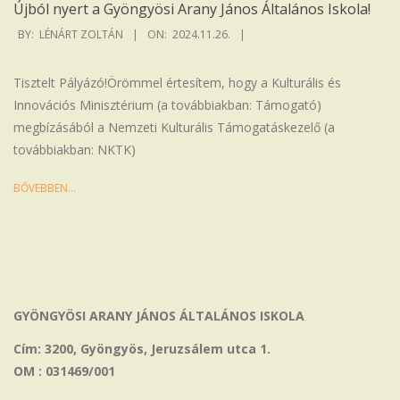
Újból nyert a Gyöngyösi Arany János Általános Iskola!
2024-
BY:
LÉNÁRT ZOLTÁN
ON:
2024.11.26.
11-
26
Tisztelt Pályázó!Örömmel értesítem, hogy a Kulturális és
Innovációs Minisztérium (a továbbiakban: Támogató)
megbízásából a Nemzeti Kulturális Támogatáskezelő (a
továbbiakban: NKTK)
BŐVEBBEN…
GYÖNGYÖSI ARANY JÁNOS ÁLTALÁNOS ISKOLA
Cím: 3200, Gyöngyös, Jeruzsálem utca 1.
OM : 031469/001