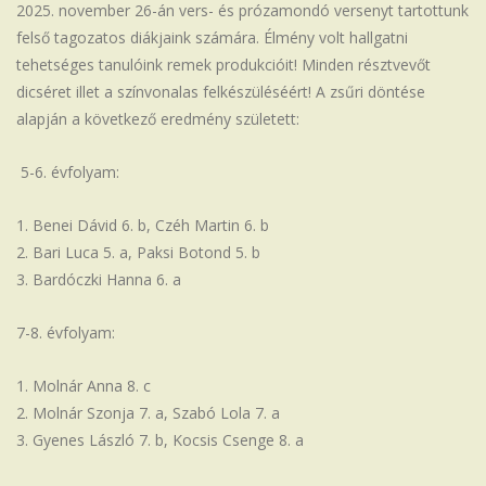
2025. november 26-án vers- és prózamondó versenyt tartottunk
Iskola
felső tagozatos diákjaink számára. Élmény volt hallgatni
tehetséges tanulóink remek produkcióit! Minden résztvevőt
dicséret illet a színvonalas felkészüléséért! A zsűri döntése
alapján a következő eredmény született:
5-6. évfolyam:
Benei Dávid 6. b, Czéh Martin 6. b
Bari Luca 5. a, Paksi Botond 5. b
Bardóczki Hanna 6. a
7-8. évfolyam:
Molnár Anna 8. c
Molnár Szonja 7. a, Szabó Lola 7. a
Gyenes László 7. b, Kocsis Csenge 8. a