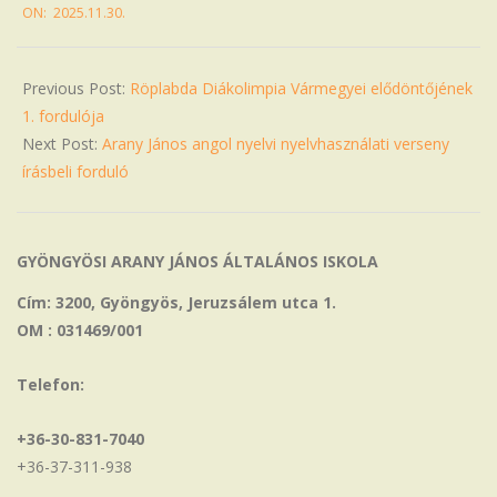
ON:
2025.11.30.
11-
30
Previous Post:
Röplabda Diákolimpia Vármegyei elődöntőjének
1. fordulója
Next Post:
Arany János angol nyelvi nyelvhasználati verseny
írásbeli forduló
GYÖNGYÖSI ARANY JÁNOS ÁLTALÁNOS ISKOLA
Cím: 3200, Gyöngyös, Jeruzsálem utca 1.
OM : 031469/001
Telefon:
+36-30-831-7040
+36-37-311-938