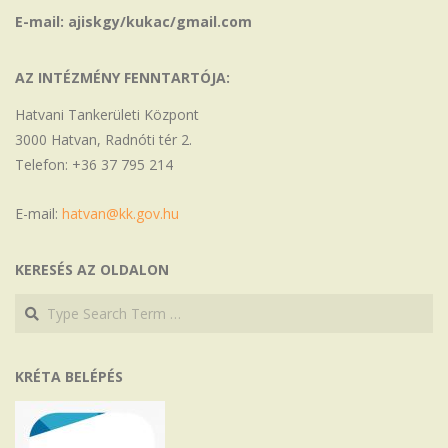
E-mail: ajiskgy/kukac/gmail.com
AZ INTÉZMÉNY FENNTARTÓJA:
Hatvani Tankerületi Központ
3000 Hatvan, Radnóti tér 2.
Telefon: +36 37 795 214
E-mail:
hatvan@kk.gov.hu
KERESÉS AZ OLDALON
Search
Search
KRÉTA BELÉPÉS