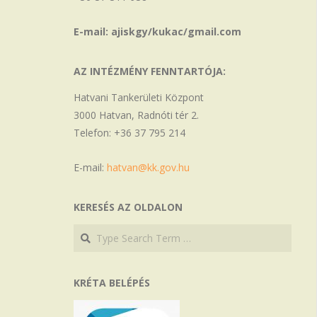
E-mail: ajiskgy/kukac/gmail.com
AZ INTÉZMÉNY FENNTARTÓJA:
Hatvani Tankerületi Központ
3000 Hatvan, Radnóti tér 2.
Telefon: +36 37 795 214
E-mail:
hatvan@kk.gov.hu
KERESÉS AZ OLDALON
Search
Search
KRÉTA BELÉPÉS