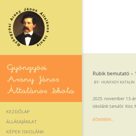
Skip
to
content
Rubik bemutató – 1
2025-
BY:
HUNYADY KATALIN
11-
17
Gyöngyösi
2025. november 13-án,
iskolánk tanulói: Kiss 
Arany
Primary
KEZDŐLAP
Navigation
János
BŐVEBBEN…
ÁLLÁSAJÁNLAT
Menu
Általános
KÉPEK ISKOLÁNK