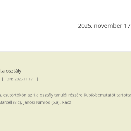
2025. november 17
.a osztály
ON:
2025.11.17.
 csütörtökön az 1.a osztály tanulói részére Rubik-bemutatót tartott
Marcell (8.c), Jánosi Nimród (5.a), Rácz