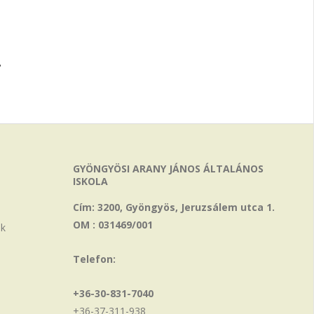
.
GYÖNGYÖSI ARANY JÁNOS ÁLTALÁNOS
ISKOLA
Cím: 3200, Gyöngyös, Jeruzsálem utca 1.
OM : 031469/001
ak
Telefon:
+36-30-831-7040
+36-37-311-938