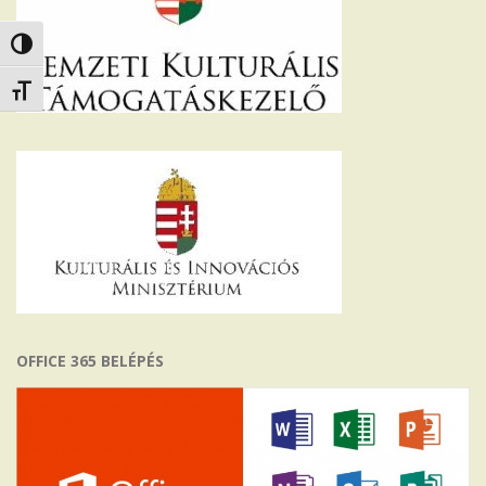
Nagy kontraszt váltása
Betűméret váltása
OFFICE 365 BELÉPÉS