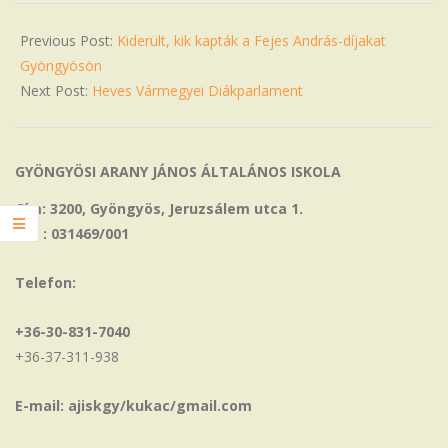
04
Previous Post:
Kiderült, kik kapták a Fejes András-díjakat
Gyöngyösön
Next Post:
Heves Vármegyei Diákparlament
GYÖNGYÖSI ARANY JÁNOS ÁLTALÁNOS ISKOLA
Cím: 3200, Gyöngyös, Jeruzsálem utca 1.
OM : 031469/001
Telefon:
+36-30-831-7040
+36-37-311-938
E-mail: ajiskgy/kukac/gmail.com