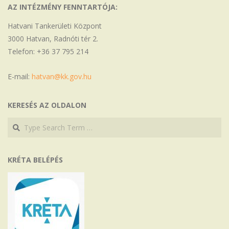
AZ INTÉZMÉNY FENNTARTÓJA:
Hatvani Tankerületi Központ
3000 Hatvan, Radnóti tér 2.
Telefon: +36 37 795 214
E-mail:
hatvan@kk.gov.hu
KERESÉS AZ OLDALON
Search
Search
KRÉTA BELÉPÉS