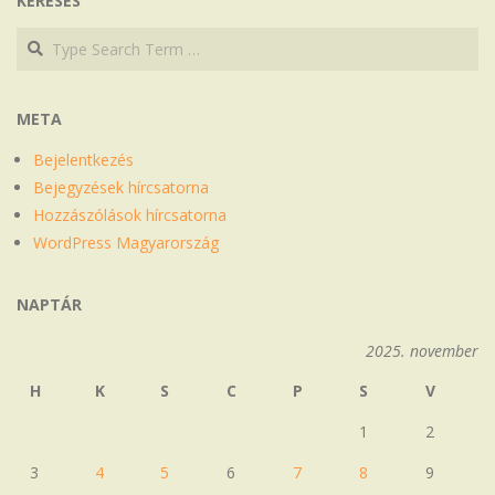
KERESÉS
Search
Search
META
Bejelentkezés
Bejegyzések hírcsatorna
Hozzászólások hírcsatorna
WordPress Magyarország
NAPTÁR
2025. november
H
K
S
C
P
S
V
1
2
3
4
5
6
7
8
9