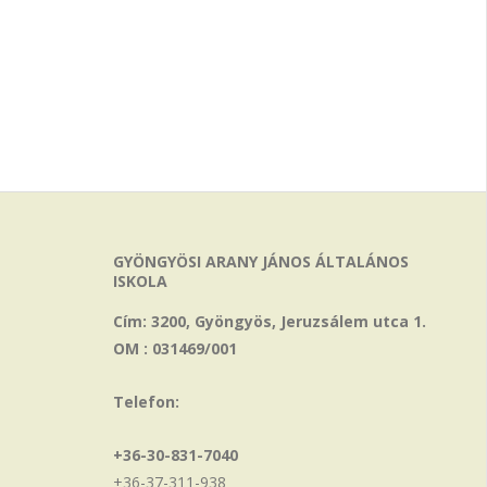
GYÖNGYÖSI ARANY JÁNOS ÁLTALÁNOS
ISKOLA
Cím: 3200, Gyöngyös, Jeruzsálem utca 1.
OM : 031469/001
Telefon:
+36-30-831-7040
+36-37-311-938