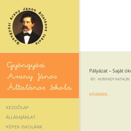
Skip
to
content
Pályázat – Saját ö
2025-
BY:
HUNYADY KATALIN
02-
10
Gyöngyösi
BŐVEBBEN…
Arany
Primary
KEZDŐLAP
Navigation
János
ÁLLÁSAJÁNLAT
Menu
Általános
KÉPEK ISKOLÁNK