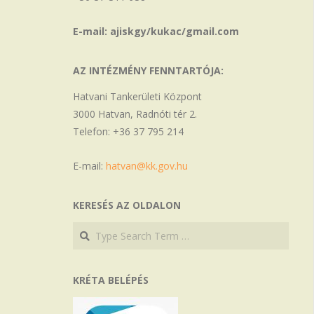
E-mail: ajiskgy/kukac/gmail.com
AZ INTÉZMÉNY FENNTARTÓJA:
Hatvani Tankerületi Központ
3000 Hatvan, Radnóti tér 2.
Telefon: +36 37 795 214
E-mail:
hatvan@kk.gov.hu
KERESÉS AZ OLDALON
Search
Search
KRÉTA BELÉPÉS