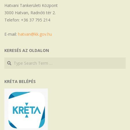
Hatvani Tankerületi Központ
3000 Hatvan, Radnóti tér 2.
Telefon: +36 37 795 214
E-mail:
hatvan@kk.gov.hu
KERESÉS AZ OLDALON
Search
Search
KRÉTA BELÉPÉS