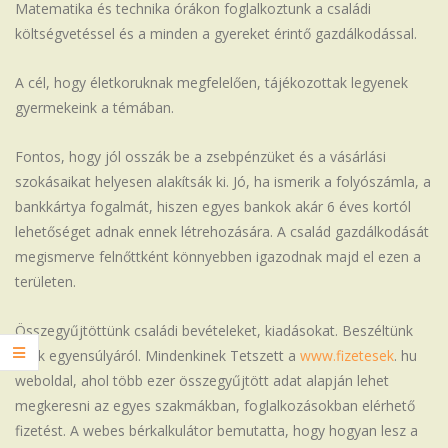
Matematika és technika órákon foglalkoztunk a családi
költségvetéssel és a minden a gyereket érintő gazdálkodással.
A cél, hogy életkoruknak megfelelően, tájékozottak legyenek
gyermekeink a témában.
Fontos, hogy jól osszák be a zsebpénzüket és a vásárlási
szokásaikat helyesen alakítsák ki. Jó, ha ismerik a folyószámla, a
bankkártya fogalmát, hiszen egyes bankok akár 6 éves kortól
lehetőséget adnak ennek létrehozására. A család gazdálkodását
megismerve felnőttként könnyebben igazodnak majd el ezen a
területen.
Összegyűjtöttünk családi bevételeket, kiadásokat. Beszéltünk
ezek egyensúlyáról. Mindenkinek Tetszett a
www.fizetesek
. hu
weboldal, ahol több ezer összegyűjtött adat alapján lehet
megkeresni az egyes szakmákban, foglalkozásokban elérhető
fizetést. A webes bérkalkulátor bemutatta, hogy hogyan lesz a