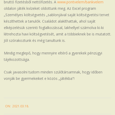
bruttó fizetésből nettófizetés. A
www.pontvelem/bankvelem
oldalon játék kvízeket oldottunk meg. Az Excel program
„Személyes költségvetés „sablonjával saját költségvetési tervet
készíthettek a tanulók. Családot alakíthattak, ahol saját
elképzelésük szerinti foglalkozással, lakhellyel számolva ki-ki
létrehozta havi költségvetését, amit a többieknek be is mutatott.
Jól szórakoztunk és még tanultunk is.
Mindig meglepő, hogy mennyire eltérő a gyerekek pénzügyi
tájékozottsága.
Csak javasolni tudom minden szülőtársamnak, hogy időben
vonják be gyermekeiket e közös „játékba”!
2021-
ON:
2021.03.18.
03-
18