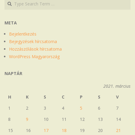
Search
Search
META
Bejelentkezés
Bejegyzések hírcsatorna
Hozzászólások hírcsatorna
WordPress Magyarország
NAPTÁR
2021. március
H
K
S
C
P
S
V
1
2
3
4
5
6
7
8
9
10
11
12
13
14
15
16
17
18
19
20
21