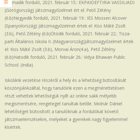
Harmadik forduló, 2021. február 15.: EKPAIDEFTIRIA VASSILIADI
(Görögország) Játszmagyőzelmet ért el: Pető Zétény
(6.b)Negyedik forduló, 2021. február 19.: IES Mossen Alcover
(Spanyolország) Játszmagyőzelmet értek el: Kiss Máté Zsolt
(3.b), Pető Zétény (6.b)Ötödik forduló, 2021. február 22.: Tisza-
parti Általános Iskola II. (Magyarország)Játszmagyőzelmet értek
el: Kiss Máté Zsolt (3.b), Morvai Áron(4.a), Pető Zétény
(6.b)Hatodik forduló, 2021. február 26.: Vidya Bhawan Public
School. (India)
Iskolánk vezetése részéről a hely és a lehetőség biztosítását
köszönjük!Azáltal, hogy tanulóink ezen a megmérettetésen
részt vehettek lehetőségük nyílt az online sakk mélyebb
megismerésére, rengeteget tanultak belőle. Molnár Dániel
lehetőséget biztosított a tanulóknak a fordulókat követő
játszmaelemzésekre, melyeket a gyerekek nagy figyelemmel
kísértek.