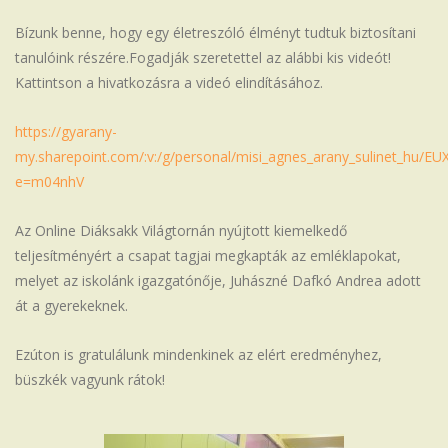
Bízunk benne, hogy egy életreszóló élményt tudtuk biztosítani
tanulóink részére.Fogadják szeretettel az alábbi kis videót!
Kattintson a hivatkozásra a videó elindításához.
https://gyarany-
my.sharepoint.com/:v:/g/personal/misi_agnes_arany_sulinet_
e=m04nhV
Az Online Diáksakk Világtornán nyújtott kiemelkedő
teljesítményért a csapat tagjai megkapták az emléklapokat,
melyet az iskolánk igazgatónője, Juhászné Dafkó Andrea adott
át a gyerekeknek.
Ezúton is gratulálunk mindenkinek az elért eredményhez,
büszkék vagyunk rátok!