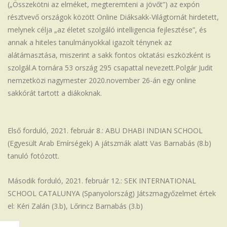
(„Összekötni az elméket, megteremteni a jövőt”) az expón
résztvevő országok között Online Diáksakk-Világtornát hirdetett,
melynek célja „az életet szolgáló intelligencia fejlesztése”, és
annak a hiteles tanulmányokkal igazolt ténynek az
alátámasztása, miszerint a sakk fontos oktatási eszközként is
szolgál.A tornára 53 ország 295 csapattal nevezett.Polgár Judit
nemzetközi nagymester 2020.november 26-án egy online
sakkórát tartott a diákoknak.
Első forduló, 2021. február 8.: ABU DHABI INDIAN SCHOOL
(Egyesült Arab Emírségek) A játszmák alatt Vas Barnabás (8.b)
tanuló fotózott.
Második forduló, 2021. február 12.: SEK INTERNATIONAL
SCHOOL CATALUNYA (Spanyolország) Játszmagyőzelmet értek
el: Kéri Zalán (3.b), Lőrincz Barnabás (3.b)