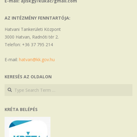
E-mail: ajiskgy/kukac/gmail.com
AZ INTÉZMÉNY FENNTARTÓJA:
Hatvani Tankerületi Központ
3000 Hatvan, Radnóti tér 2.
Telefon: +36 37 795 214
E-mail:
hatvan@kk.gov.hu
KERESÉS AZ OLDALON
Search
Search
KRÉTA BELÉPÉS