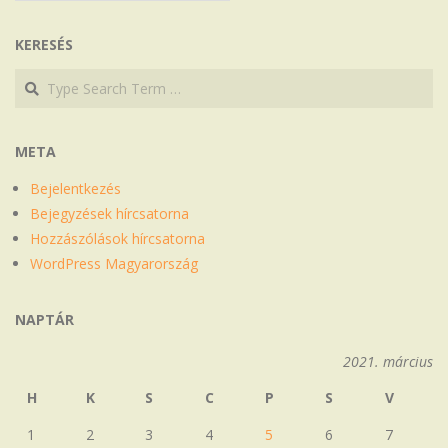
KERESÉS
Search
Search
META
Bejelentkezés
Bejegyzések hírcsatorna
Hozzászólások hírcsatorna
WordPress Magyarország
NAPTÁR
2021. március
H
K
S
C
P
S
V
1
2
3
4
5
6
7