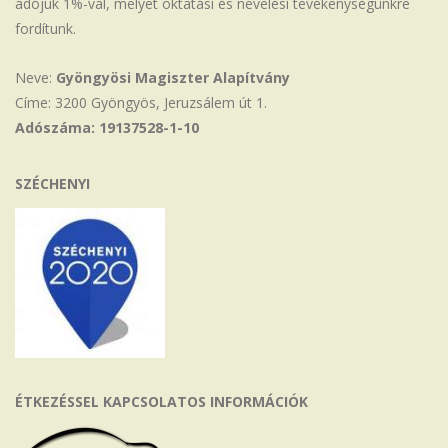
adójuk 1%-val, melyet oktatási és nevelési tevékenységünkre
fordítunk.
Neve:
Gyöngyösi Magiszter Alapítvány
Címe: 3200 Gyöngyös, Jeruzsálem út 1.
Adószáma: 19137528-1-10
SZÉCHENYI
ÉTKEZÉSSEL KAPCSOLATOS INFORMÁCIÓK