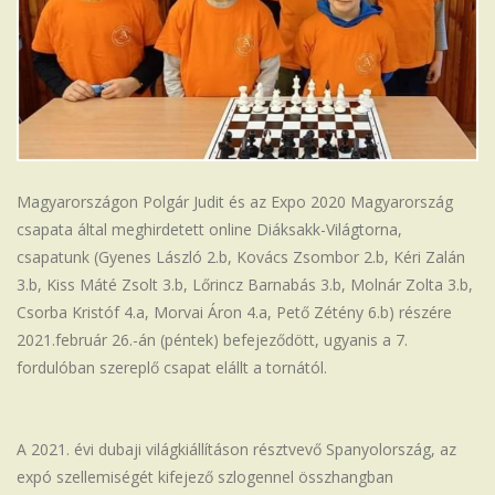
Magyarországon Polgár Judit és az Expo 2020 Magyarország
csapata által meghirdetett online Diáksakk-Világtorna,
csapatunk (Gyenes László 2.b, Kovács Zsombor 2.b, Kéri Zalán
3.b, Kiss Máté Zsolt 3.b, Lőrincz Barnabás 3.b, Molnár Zolta 3.b,
Csorba Kristóf 4.a, Morvai Áron 4.a, Pető Zétény 6.b) részére
2021.február 26.-án (péntek) befejeződött, ugyanis a 7.
fordulóban szereplő csapat elállt a tornától.
A 2021. évi dubaji világkiállításon résztvevő Spanyolország, az
expó szellemiségét kifejező szlogennel összhangban