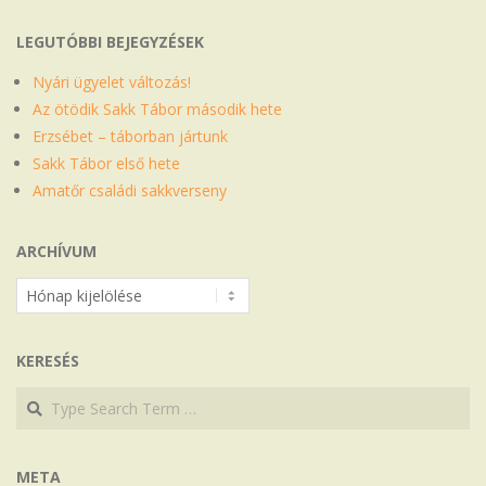
LEGUTÓBBI BEJEGYZÉSEK
Nyári ügyelet változás!
Az ötödik Sakk Tábor második hete
Erzsébet – táborban jártunk
Sakk Tábor első hete
Amatőr családi sakkverseny
ARCHÍVUM
Archívum
KERESÉS
Search
Search
META