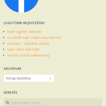
LEGUTÓBBI BEJEGYZÉSEK
Nyári ügyelet változás!
Az ötödik Sakk Tábor második hete
Erzsébet – táborban jártunk
Sakk Tábor első hete
Amatőr családi sakkverseny
ARCHÍVUM
Archívum
KERESÉS
Search
Search