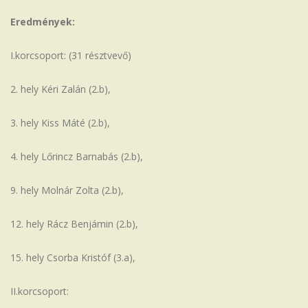
Eredmények:
I.korcsoport: (31 résztvevő)
2. hely Kéri Zalán (2.b),
3. hely Kiss Máté (2.b),
4. hely Lőrincz Barnabás (2.b),
9. hely Molnár Zolta (2.b),
12. hely Rácz Benjámin (2.b),
15. hely Csorba Kristóf (3.a),
II.korcsoport: