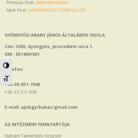
Previous Post:
Bőröndmúzeum
Next Post:
SAKKVERSENY POROSZLÓN
GYÖNGYÖSI ARANY JÁNOS ÁLTALÁNOS ISKOLA
Cím: 3200, Gyöngyös, Jeruzsálem utca 1.
OM : 031469/001
Nagy kontraszt váltása
Telefon:
Betűméret váltása
+36-30-831-7040
+36-37-311-938
E-mail: ajiskgy/kukac/gmail.com
AZ INTÉZMÉNY FENNTARTÓJA:
Hatvani Tankerületi Központ