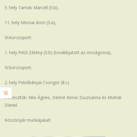
5. hely Tamás Marcell (5.b),
11. hely Morvai Áron (3.a),
III.korcsoport:
1. hely Pető Zétény (5.b) (továbbjutott az országosra),
IV.korcsoport:
2. hely Felsőbányai Csongor (8.c).
Felkészítők: Misi Ágnes, Dériné Benei Zsuzsanna és Molnár
Dániel.
Köszönjük munkájukat!