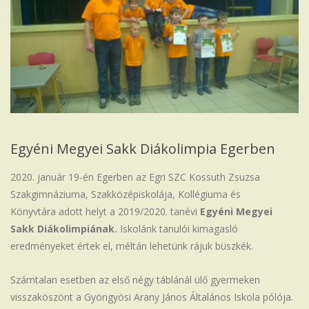
Iskola
Egyéni Megyei Sakk Diákolimpia Egerben
2020. január 19-én Egerben az Egri SZC Kossuth Zsuzsa
Szakgimnáziuma, Szakközépiskolája, Kollégiuma és
Könyvtára adott helyt a 2019/2020. tanévi
Egyéni Megyei
Sakk Diákolimpiának.
Iskolánk tanulói kimagasló
eredményeket értek el, méltán lehetünk rájuk büszkék.
Számtalan esetben az első négy táblánál ülő gyermeken
visszaköszönt a Gyöngyösi Arany János Általános Iskola pólója.