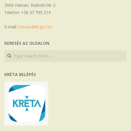
3000 Hatvan, Radnóti tér 2.
Telefon: +36 37 795 214
E-mail:
hatvan@kk.gov.hu
KERESÉS AZ OLDALON
Search
Search
KRÉTA BELÉPÉS