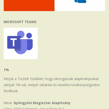
MICROSOFT TEAMS
1%
Kérjük a Tisztelt Szülőket, hogy támogassák alapítványunkat
adójuk 1%-val, melyet oktatási és nevelési tevékenységünkre
fordítunk.
Neve:
Gyöngyösi Magiszter Alapítvány
Címe: 3200 Gyöngyös, Jeruzsálem út 1.